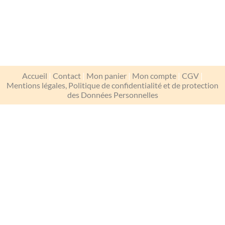
Accueil
|
Contact
|
Mon panier
|
Mon compte
|
CGV
|
Mentions légales, Politique de confidentialité et de protection
des Données Personnelles