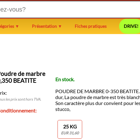
égories ▼
Présentation ▼
Fiches pratiques
DRIVE!
Poudre de marbre
En stock.
0,350 BEATITE
POUDRE DE MARBRE 0-350 BEATITE. C'
rix:
dur, La poudre de marbre est très blanc
ous les prix sont hors TVA.
Son caractère plus dur convient pour les
stucco,
onditionnement:
25 KG
EUR 31,60