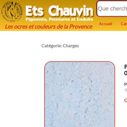
Accueil
Cat
Les ocres et couleurs de la Provence
Catégorie:
Charges
P
T
C