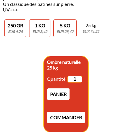
Un classique des patines sur pierre.
UV+++
25 kg
250 GR
1 KG
5 KG
EUR 96,25
EUR 4,75
EUR 8,42
EUR 28,42
Ombre naturelle
25 kg
Quantité:
PANIER
COMMANDER