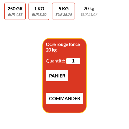
20 kg
250 GR
1 KG
5 KG
EUR 51,67
EUR 4,83
EUR 8,50
EUR 28,75
Ocre rouge fonce
20 kg
Quantité:
PANIER
COMMANDER