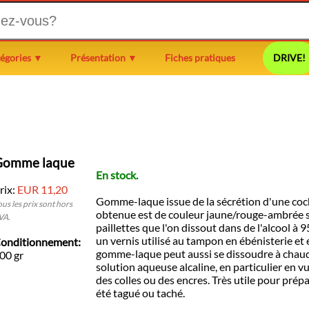
égories ▼
Présentation ▼
Fiches pratiques
DRIVE!
Gomme laque
En stock.
rix:
EUR 11,20
Gomme-laque issue de la sécrétion d'une coch
ous les prix sont hors
obtenue est de couleur jaune/rouge-ambrée 
VA.
paillettes que l'on dissout dans de l'alcool à 9
un vernis utilisé au tampon en ébénisterie et 
onditionnement:
gomme-laque peut aussi se dissoudre à chau
00 gr
solution aqueuse alcaline, en particulier en v
des colles ou des encres. Très utile pour prép
été tagué ou taché.