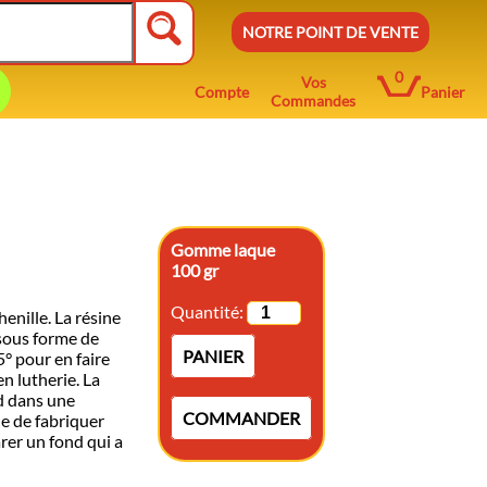
NOTRE POINT DE VENTE
0
Vos
Compte
Panier
Commandes
Gomme laque
100 gr
Quantité:
enille. La résine
sous forme de
PANIER
5° pour en faire
en lutherie. La
d dans une
COMMANDER
ue de fabriquer
arer un fond qui a