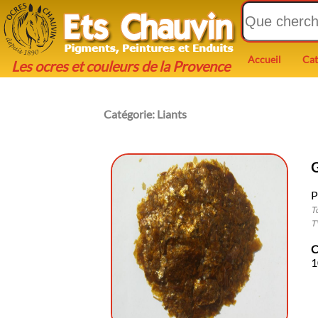
Accueil
Cat
Les ocres et couleurs de la Provence
Catégorie:
Liants
P
T
T
C
1