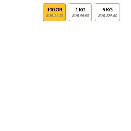
100 GR
1 KG
5 KG
EUR 11,20
EUR 58,80
EUR 279,60