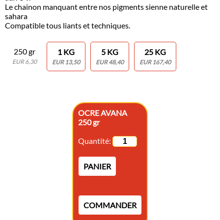
Le chainon manquant entre nos pigments sienne naturelle et
sahara
Compatible tous liants et techniques.
250 gr
1 KG
5 KG
25 KG
EUR 6,30
EUR 13,50
EUR 48,40
EUR 167,40
OCRE AVANA
250 gr
Quantité:
PANIER
COMMANDER