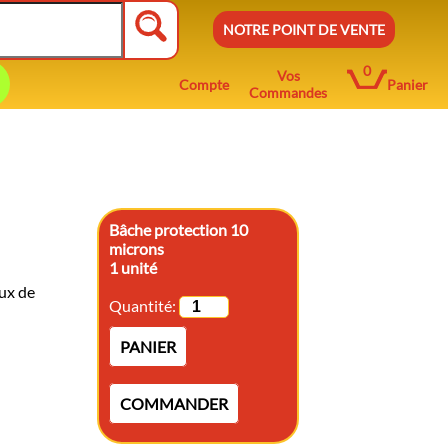
NOTRE POINT DE VENTE
0
Vos
Compte
Panier
Commandes
Bâche protection 10
microns
1 unité
ux de
Quantité:
PANIER
COMMANDER