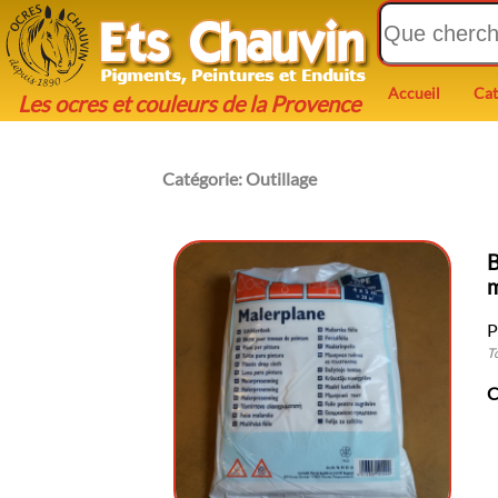
Accueil
Cat
Les ocres et couleurs de la Provence
Catégorie:
Outillage
B
P
T
C