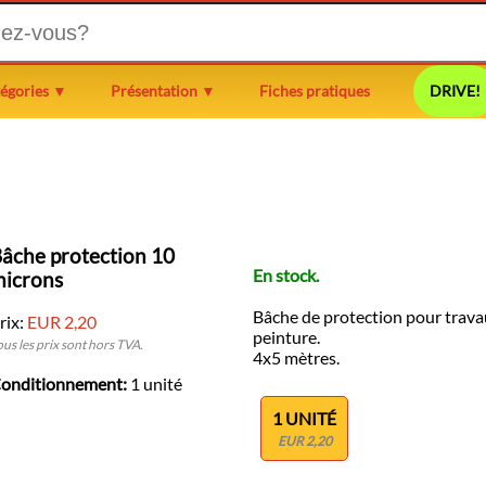
égories ▼
Présentation ▼
Fiches pratiques
DRIVE!
âche protection 10
En stock.
microns
Bâche de protection pour trava
rix:
EUR 2,20
peinture.
ous les prix sont hors TVA.
4x5 mètres.
onditionnement:
1 unité
1 UNITÉ
EUR 2,20