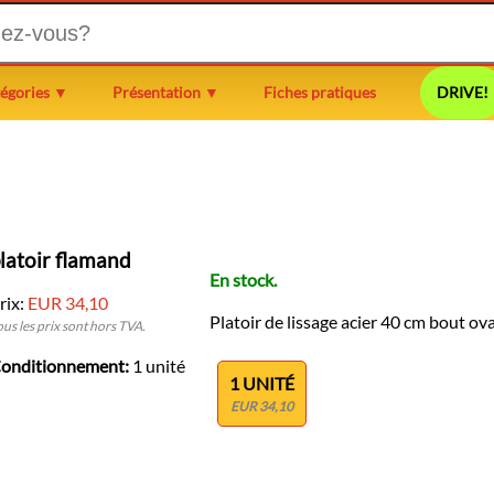
égories ▼
Présentation ▼
Fiches pratiques
DRIVE!
latoir flamand
En stock.
rix:
EUR 34,10
Platoir de lissage acier 40 cm bout ov
ous les prix sont hors TVA.
onditionnement:
1 unité
1 UNITÉ
EUR 34,10