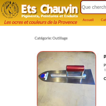
Accueil
Cat
Les ocres et couleurs de la Provence
Catégorie:
Outillage
p
P
T
C