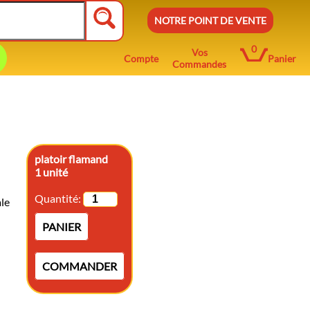
NOTRE POINT DE VENTE
0
Vos
Compte
Panier
Commandes
platoir flamand
1 unité
Quantité:
ale
PANIER
COMMANDER