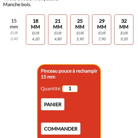
Manche bois.
15
18
21
25
29
32
mm
MM
MM
MM
MM
MM
EUR
EUR
EUR
EUR
EUR
EUR
3,40
4,20
4,80
5,90
7,90
9,20
Pinceau pouce à rechampir
15 mm
Quantité:
PANIER
COMMANDER