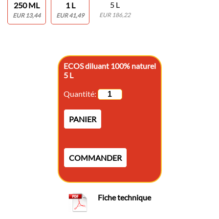
5 L
250 ML
1 L
EUR 186,22
EUR 13,44
EUR 41,49
ECOS diluant 100% naturel
5 L
Quantité:
PANIER
COMMANDER
Fiche technique